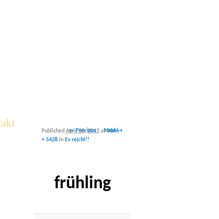
akt
Image
← Previous
Next →
Published
April 16, 2013
at
3666
navigation
× 5428
in
Es reicht!!
frühling