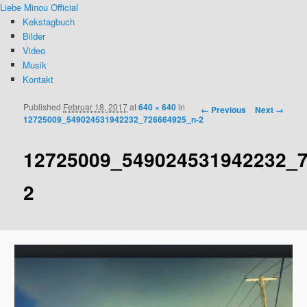
Liebe Minou Official
Kekstagbuch
Bilder
Video
Musik
Kontakt
Published
Februar 18, 2017
at
640 × 640
in
Image navigation
← Previous
Next →
12725009_549024531942232_726664925_n-2
12725009_549024531942232_7
2