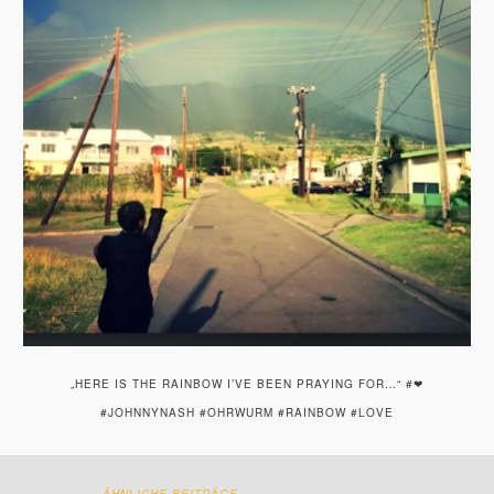
„HERE IS THE RAINBOW I’VE BEEN PRAYING FOR…“ #❤
#JOHNNYNASH #OHRWURM #RAINBOW #LOVE