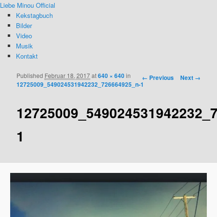
Liebe Minou Official
Kekstagbuch
Bilder
Video
Musik
Kontakt
Published
Februar 18, 2017
at
640 × 640
in
Image navigation
← Previous
Next →
12725009_549024531942232_726664925_n-1
12725009_549024531942232_7
1