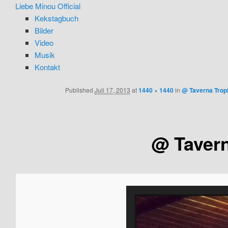
Liebe Minou Official
Kekstagbuch
Bilder
Video
Musik
Kontakt
Published
Juli 17, 2013
at
1440 × 1440
in
@ Taverna Trop
@ Tavern