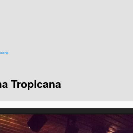
icana
a Tropicana