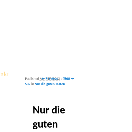
akt
Image
← Previous
Next →
Published
April 17, 2013
at
800 ×
navigation
532
in
Nur die guten Tasten
Nur die
guten