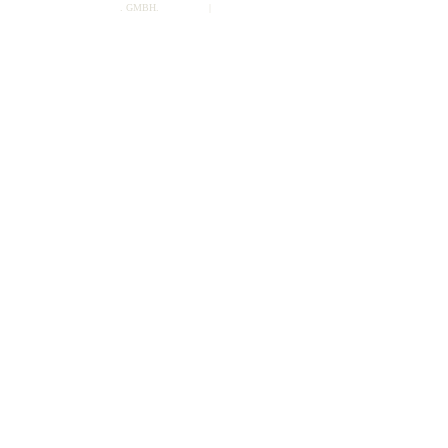
Music Entertainment Germany
. GMBH.
Impressum
|
Datenschutz