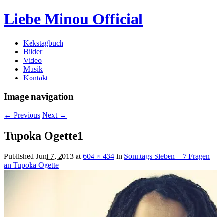
Liebe Minou Official
Kekstagbuch
Bilder
Video
Musik
Kontakt
Image navigation
← Previous
Next →
Tupoka Ogette1
Published
Juni 7, 2013
at
604 × 434
in
Sonntags Sieben – 7 Fragen
an Tupoka Ogette