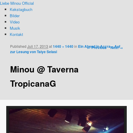
Liebe Minou Official
Kekstagbuch
Bilder
Video
Musik
Kontakt
Published
Juli 17, 2013
at
1440 × 1440
in
Ein Abend in Accra – Auf
Image navigation
← Previous
Next →
zur Lesung von Taiye Selasi
Minou @ Taverna
TropicanaG