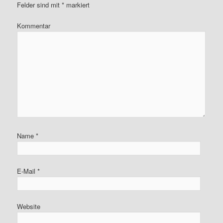
Felder sind mit
*
markiert
Kommentar
Name
*
E-Mail
*
Website