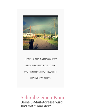
„HERE IS THE RAINBOW I’VE
BEEN PRAYING FOR…“ #❤
#JOHNNYNASH #OHRWURM
#RAINBOW #LOVE
Schreibe einen Kommentar
Deine E-Mail-Adresse wird nicht veröffentlicht.
Erforder
sind mit
*
markiert