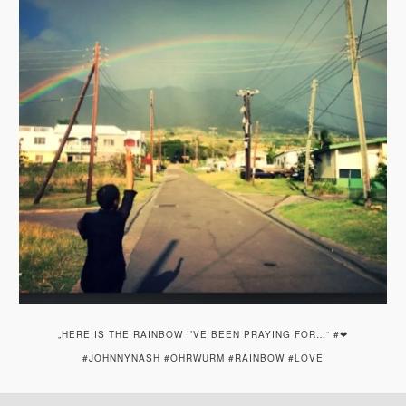
„HERE IS THE RAINBOW I’VE BEEN PRAYING FOR…“ #❤
#JOHNNYNASH #OHRWURM #RAINBOW #LOVE