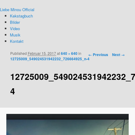
Liebe Minou Official
Kekstagbuch
Bilder
Video
Musik
Kontakt
Published
Februar 15, 2017
at
640 × 640
in
Image navigation
← Previous
Next →
12725009_549024531942232_726664925_n-4
12725009_549024531942232_7
4