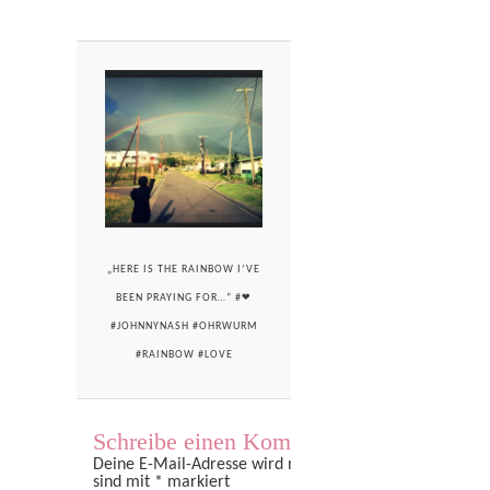
„HERE IS THE RAINBOW I’VE
BEEN PRAYING FOR…“ #❤
#JOHNNYNASH #OHRWURM
#RAINBOW #LOVE
Schreibe einen Kommentar
Deine E-Mail-Adresse wird nicht veröffentlicht.
Erforder
sind mit
*
markiert