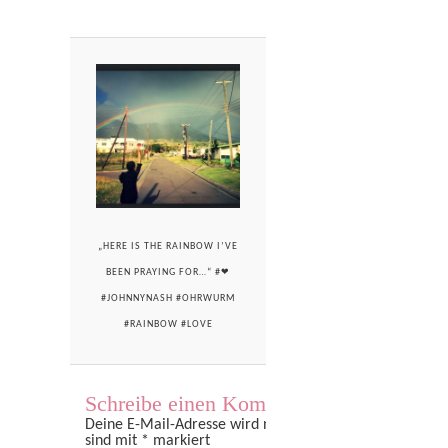
„HERE IS THE RAINBOW I’VE
BEEN PRAYING FOR…“ #❤
#JOHNNYNASH #OHRWURM
#RAINBOW #LOVE
Schreibe einen Kommentar
Deine E-Mail-Adresse wird nicht veröffentlicht.
Erforder
sind mit
*
markiert