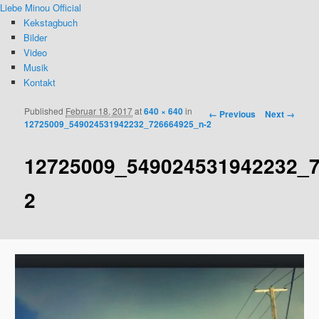
Liebe Minou Official
Kekstagbuch
Bilder
Video
Musik
Kontakt
Published
Februar 18, 2017
at
640 × 640
in
Image navigation
← Previous
Next →
12725009_549024531942232_726664925_n-2
12725009_549024531942232_7
2