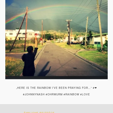
„HERE IS THE RAINBOW I’VE BEEN PRAYING FOR…“ #❤
#JOHNNYNASH #OHRWURM #RAINBOW #LOVE