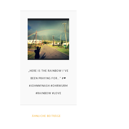
„HERE IS THE RAINBOW I’VE
BEEN PRAYING FOR…“ #❤
#JOHNNYNASH #OHRWURM
#RAINBOW #LOVE
ÄHNLICHE BEITRÄGE