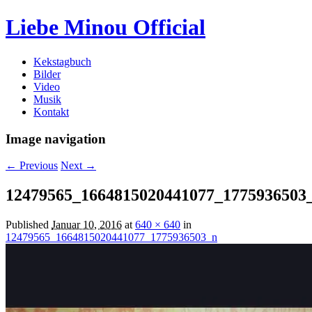
Liebe Minou Official
Kekstagbuch
Bilder
Video
Musik
Kontakt
Image navigation
← Previous
Next →
12479565_1664815020441077_1775936503
Published
Januar 10, 2016
at
640 × 640
in
12479565_1664815020441077_1775936503_n