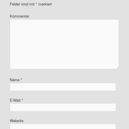
Felder sind mit
*
markiert
Kommentar
Name
*
E-Mail
*
Website