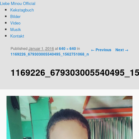
Liebe Minou Official
Kekstagbuch
Bilder
Video
Musik
Kontakt
Published
Januar 1, 2016
at
640 × 640
in
Image navigation
← Previous
Next →
1169226_679303005540495_1562751068_n
1169226_679303005540495_1